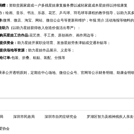
捐赠：
资助贫困家庭或一户多残星娃康复服务费以减轻家庭成本星娃得以持续康复
力：
绘画、音乐、书法、乐器、花艺、乒乓球、羽毛球等课程的教学指导，以助力其
:
微博、微店、淘宝、网站、微信公众号等更新和维护；年报.简介.活动海报等物料
娃助力（
以助力星娃获得收入创造价值活出尊严）：
购买
星娃工坊
作品:
花艺类、手工类、原创画作、画作周边等；
提供资金：
助力星娃开展职业培育、发放星娃劳务津贴或交通补贴等；
提供场地等资源：
助力星娃作品展示、义卖等；
给
订单:
包装、折叠、粘贴、装配、分拣等
秉承公开透明原则，定期在中心场地、微信公众号、官网等公示财务明细、助康金明
局
深圳市民政局
深圳市自闭症研究会
罗湖区智力及精神残疾人亲友
爱协会