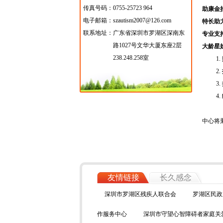
传真号码：0755-25723 964
助康金
电子邮箱：szautism2007@126.com
特长助
联系地址：
广东省深圳市罗湖区深南东
专业支持
路1027号文华大厦东座2层
大龄星
238.248.258室
1.
2.
3.
4.
中心将
友情链接
长久感念
深圳市罗湖区残疾人联合会
罗湖区民政
作服务中心
深圳市守望心智障碍者家庭关