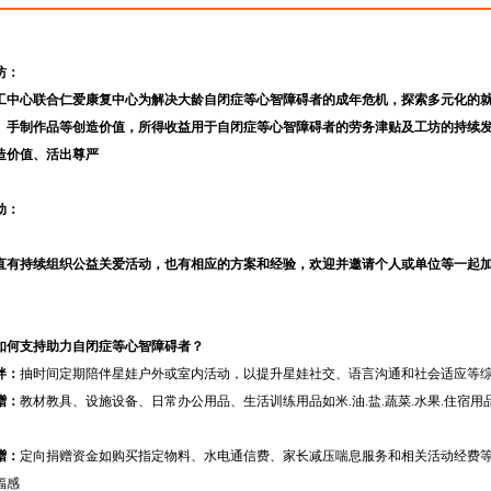
坊：
工中心联合仁爱康复中心为解决大龄自闭症等心智障碍者的成年危机，探索多元化的
、手制作品等创造价值，所得收益用于自闭症等心智障碍者的劳务津贴及工坊的持续
造价值、活出尊严
动：
直有持续组织公益关爱活动，也有相应的方案和经验，欢迎并邀请个人或单位等一起加入进
如何支持
助力
自闭症
等
心智障碍者？
伴：
抽时间定期陪伴星娃户外或室内活动，以提升星娃社交、语言沟通和社会适应等
赠：
教材教具、设施设备、日常办公用品、生活训练用品如米.油.盐.蔬菜.水果.住宿
赠：
定向捐赠资金如购买指定物料、水电通信费、家长减压喘息服务和相关活动经费
福感