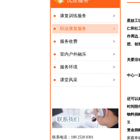
优质服务
康复训练服务
>
星娃工
职业康复服务
>
仁和社
作周边
服务收费
>
想、创
室内户外融乐
>
关爱活
服务环境
>
中心一
课堂风采
>
还可以
时间陪
物料捐
复
资金捐
联系电话：189 2520 0301
家庭幸