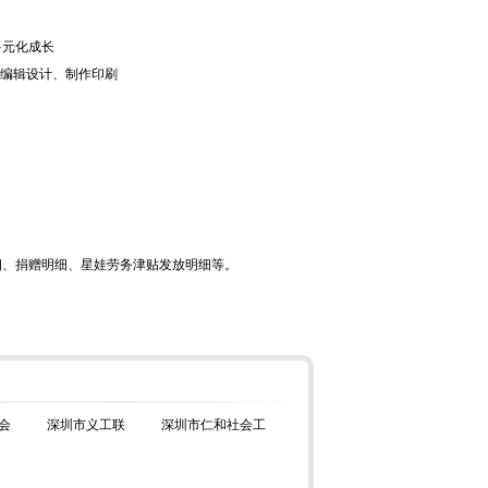
多元化成长
的编辑设计、制作印刷
细、捐赠明细、星娃劳务津贴发放明细等。
会
深圳市义工联
深圳市仁和社会工