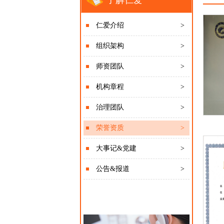
了解仁爱
仁爱介绍
>
组织架构
>
师资团队
>
机构章程
>
治理团队
>
荣誉资质
>
大事记&党建
>
公告&报道
>