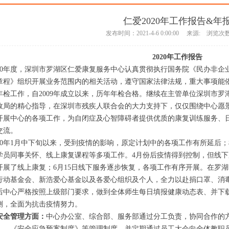
仁爱2020年工作报告&年
发布时间：2021-4-6 0:00:00 来源: 浏览次数
20
20
年工作报告
020年度，深圳市罗湖区仁爱康复服务中心认真贯彻执行国务院《民办非
章程》组织开展业务范围内的相关活动，遵守国家法律法规，重大事项能
年检工作，自2009年成立以来，历年年检合格。继续在主管单位深圳市
政局的精心指导，在深圳市残疾人联合会的大力支持下，仅仅围绕中心愿
开展中心的各项工作，为自闭症及心智障碍者提供优质的康复训练服务、
交流。
020年1月中下旬以来，受到疫情的影响，原定计划中的各项工作有所延后
学员同事关怀、线上康复课程等多项工作。4月份后疫情得到控制，但线
开展了线上康复；6月15日线下服务逐步恢复，各项工作有序开展。在罗
行动基金会、新浩爱心基金以及各爱心组织及个人，全力以赴捐口罩、消
后中心严格按照上级部门要求，做到全体师生每日填报健康动态表、并下载“
测，全面为抗击疫情努力。
安全管理方面：
中心办公室、综合部、服务部通过分工负责，协同合作的
》、《安全应急预案制度》等管理制度，并定期通过员工大会向全体教职员