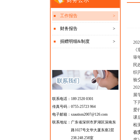
财务公示
工作报告
>
财务报告
>
捐赠明细&制度
>
2
《
审
民
织
验
2
展
联系电话：189 2520 0301
下
传真号码：0755-25723 964
爱
电子邮箱：szautism2007@126.com
课
联系地址：
广东省深圳市罗湖区深南东
检
路1027号文华大厦东座2层
在
238.248.258室
度