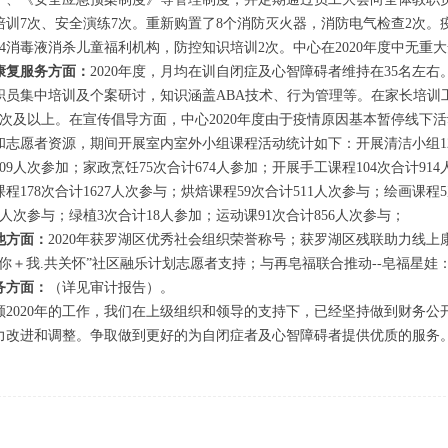
培训7次、安全演练7次。重新购置了8个消防灭火器，消防电气检查2次
84消毒液消杀儿童福利机构，防控知识培训2次。中心在2020年度中无重
康复服务方面：
2020年度，月均在训自闭症及心智障碍者维持在35名左
职员集中培训及个案研讨，知识涵盖ABA技术、行为管理等。在家长培训工
3次及以上。在宣传倡导方面，中心2020年度由于疫情原因基本暂停线下
和志愿者资源，期间开展室内室外小组课程活动统计如下：开展清洁小组120
109人次参加；家政烹饪75次合计674人参加；开展手工课程104次合计91
课程178次合计1627人次参与；烘焙课程59次合计511人次参与；绘画课程
91人次参与；绿植3次合计18人参加；运动课91次合计856人次参与；
他方面：
2020年获罗湖区优秀社会组织荣誉称号；获罗湖区残联助力线
“你＋我.共关怀”社区融乐计划志愿者支持；与再皂福联合推动--皂福星
务方面：
（详见审计报告）。
顾2020年的工作，我们在上级组织和领导的支持下，已经坚持做到财务
力改进和调整。争取做到更好的为自闭症者及心智障
2021