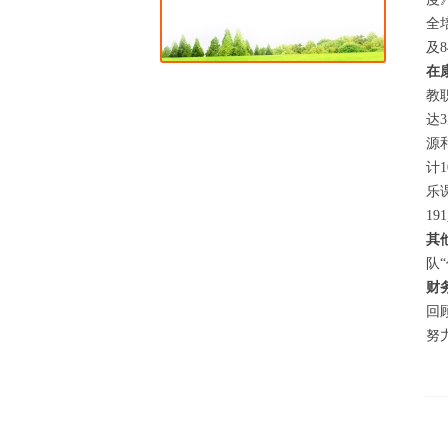
全
及
在
教
达
源
计
乐
1
其
队
财
回
努