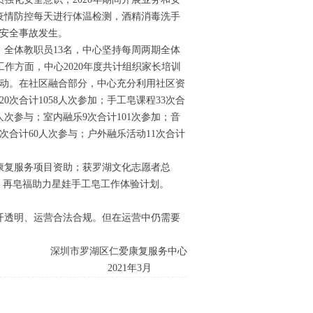
。疫情防控每天进行体温检测，酒精消毒洗手
大安全事故发生。
右。全体教职员13名，中心坚持每周两期全体
作方面，中心2020年度共计组织家长培训
活动。在社区融合部分，中心充分利用社区资
次合计1058人次参加；手工皂课程33次合
4人次参与；室内融乐9次合计101次参加；音
5次合计60人次参与；户外融乐活动11次合计
上康复服务项目资助；获罗湖文化志愿者总
娃：再皂福助力星娃手工皂工作体验计划。
公开透明、运营合法合规。但在运营中仍需要
碍者提供优质的服务。
深圳市罗湖区仁爱康复服务中心
年3月